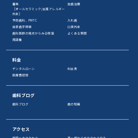
審美
虫歯治療
［オールセラミック/金属アレルギー
外来］
予防歯科、PMTC
入れ歯
自家歯牙移植
口臭外来
歯科医師の視点からみる喫煙
よくある質問
用語集
料金
デンタルローン
料金表
医療費控除
歯科ブログ
歯科ブログ
歯の知識
アクセス
病院へのアクセス
茅ヶ崎からのアクセス方法