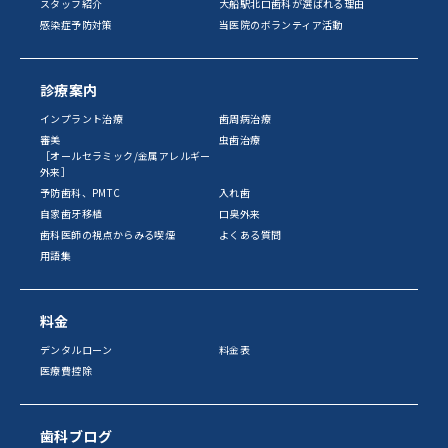
スタッフ紹介
大船駅北口歯科が選ばれる理由
感染症予防対策
当医院のボランティア活動
診療案内
インプラント治療
歯周病治療
審美
虫歯治療
［オールセラミック/金属アレルギー
外来］
予防歯科、PMTC
入れ歯
自家歯牙移植
口臭外来
歯科医師の視点からみる喫煙
よくある質問
用語集
料金
デンタルローン
料金表
医療費控除
歯科ブログ