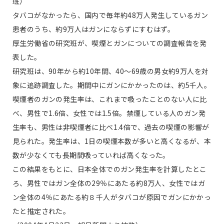
班）
タバコがなかったら、国内で毎年約48万人発生しているガン
患者のうち、約9万人はガンにならずにすむはず。
厚生労働省の研究班が、喫煙とガンについての調査報告を発
表した。
研究班は、90年から約10年間、40～69歳の男女約9万人を対
象に追跡調査した。期間中にガンにかかったのは、約5千人。
喫煙者のガンの発生率は、これまで吸ったことのない人に比
べ、男性で1.6倍、女性では1.5倍。禁煙している人のガン発
生率も、男性は非喫煙者に比べ1.4倍で、過去の喫煙の影響が
見られた。発生率は、1日の喫煙本数が多いと高くなるが、本
数が少なくても長期間吸っていれば高くなった。
この結果をもとに、日本全体でのガン発生率を計算したとこ
ろ、男性ではガン全体の29％にあたる約8万人、女性ではガ
ン全体の4％にあたる約８千人がタバコが原因でガンにかかっ
たと推定された。