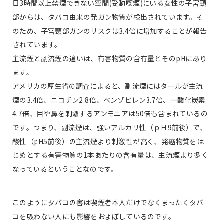
日3時間以上禁煙できない空間(受動喫煙)にいる女性の子宮頸
部からは、タバコ由来の発ガン物質が検出されています。そ
のため、子宮頸部ガンのリスクは3.4倍に増加することが報告
されています。
主流煙と副流煙の違いは、有害物質の含有量とそのpHにあり
ます。
アメリカの厚生省の調査によると、副流煙にはタールが主流
煙の3.4倍、ニコチン2.8倍、ベンゾピレン3.7倍、一酸化炭素
4.7倍、目や鼻を刺激するアンモニアは50倍も含まれているの
です。つまり、副流煙は、強いアルカリ性（ｐＨ9前後）で、
酸性（pH5前後）の主流煙より刺激性が高く、発癌物質をは
じめとする有害物質の1本あたりの含有量は、主流煙より多く
なっているということなのです。
このようにタバコの害は喫煙者本人だけでなくまったくタバ
コを吸わない人にも影響をおよぼしているのです。