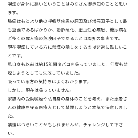
喫煙が身体に悪いということはみなさん御承知のことと思い
ます。
肺癌はもとより他の呼吸器疾患の原因及び増悪因子として最
も重要であるばかりか、動脈硬化、虚血性心疾患、糖尿病な
ど多くの成人病の危険因子であることは周知の事実です。
現在喫煙している方に禁煙の話しをするのは非常に難しいこ
とです。
私自身も以前は約15年間タバコを吸っていました。何度も禁
煙しようとしても失敗していました。
吸っている方の気持ちはよくわかります。
しかし、現在は吸っていません。
家族内の受動喫煙や私自身の身体のことを考え、また患者さ
んの健康を守る医療人として禁煙しようと本気で決意しまし
た。
禁煙はつらいことかもしれませんが、チャレンジして下さ
い。