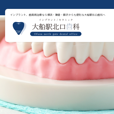
インプラント、歯周病治療なら横浜・鎌倉・藤沢からも便利な大船駅北口歯科へ