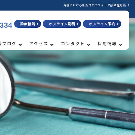
当院における新型コロナウイルス感染症対策
3334
診療相談
オンライン見積
オンライン予約
科ブログ
アクセス
コンタクト
採用情報