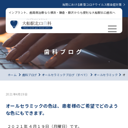
当院における新型コロナウイルス感染症対策
インプラント、歯周病治療なら横浜・鎌倉・藤沢からも便利な大船駅北口歯科へ
歯科ブログ
ホーム
歯科ブログ
オールセラミックブログ（すべて）
オールセラミック
オ
2021年4月19日
オールセラミックの色は、患者様のご希望でどのよう
な色にもできます。
２０２１年 ４月１９日（月曜日）です。