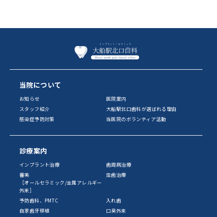
当院について
お知らせ
医院案内
スタッフ紹介
大船駅北口歯科が選ばれる理由
感染症予防対策
当医院のボランティア活動
診療案内
インプラント治療
歯周病治療
審美
虫歯治療
［オールセラミック/金属アレルギー
外来］
予防歯科、PMTC
入れ歯
自家歯牙移植
口臭外来