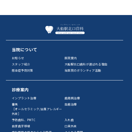
当院について
お知らせ
医院案内
スタッフ紹介
大船駅北口歯科が選ばれる理由
感染症予防対策
当医院のボランティア活動
診療案内
インプラント治療
歯周病治療
審美
虫歯治療
［オールセラミック/金属アレルギー
外来］
予防歯科、PMTC
入れ歯
自家歯牙移植
口臭外来