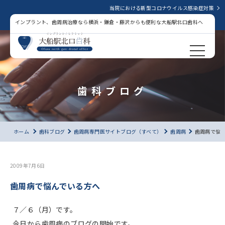
当院における新型コロナウイルス感染症対策
インプラント、歯周病治療なら横浜・鎌倉・藤沢からも便利な大船駅北口歯科へ
歯科ブログ
ホーム
歯科ブログ
歯周病専門医サイトブログ（すべて）
歯周病
歯周病で悩
2009年7月6日
歯周病で悩んでいる方へ
７／６（月）です。
今日から歯周病のブログの開始です。