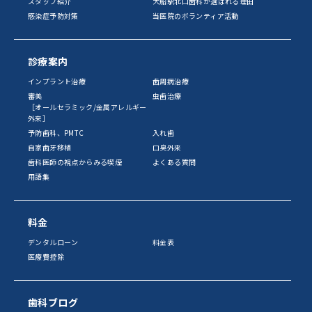
スタッフ紹介
大船駅北口歯科が選ばれる理由
感染症予防対策
当医院のボランティア活動
診療案内
インプラント治療
歯周病治療
審美
虫歯治療
［オールセラミック/金属アレルギー
外来］
予防歯科、PMTC
入れ歯
自家歯牙移植
口臭外来
歯科医師の視点からみる喫煙
よくある質問
用語集
料金
デンタルローン
料金表
医療費控除
歯科ブログ