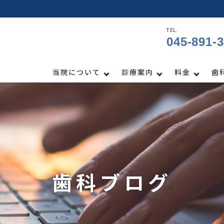
TEL.
045-891-
当院について
診療案内
料金
歯
歯科ブログ