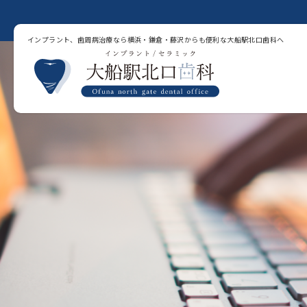
インプラント、歯周病治療なら横浜・鎌倉・藤沢からも便利な大船駅北口歯科へ