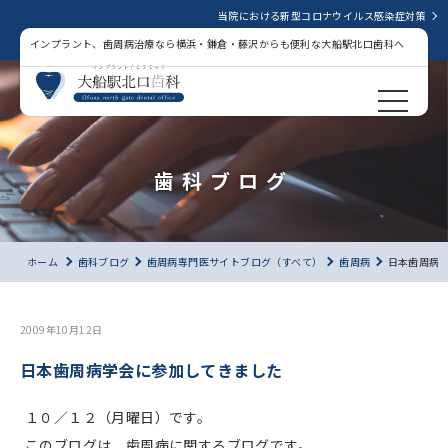
当院における新型コロナウイルス感染症対策
インプラント、歯周病治療なら横浜・鎌倉・藤沢からも便利な大船駅北口歯科へ
歯科ブログ
ホーム
歯科ブログ
歯周病専門医サイトブログ（すべて）
歯周病
日本歯周病
2009年10月12日
日本歯周病学会に参加してきました
１０／１２（月曜日）です。
このブログは、歯周病に関するブログです。