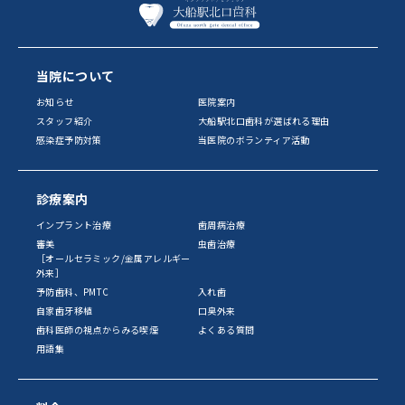
当院について
お知らせ
医院案内
スタッフ紹介
大船駅北口歯科が選ばれる理由
感染症予防対策
当医院のボランティア活動
診療案内
インプラント治療
歯周病治療
審美
虫歯治療
［オールセラミック/金属アレルギー
外来］
予防歯科、PMTC
入れ歯
自家歯牙移植
口臭外来
歯科医師の視点からみる喫煙
よくある質問
用語集