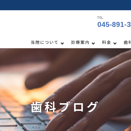
TEL.
045-891-
当院について
診療案内
料金
歯
歯科ブログ