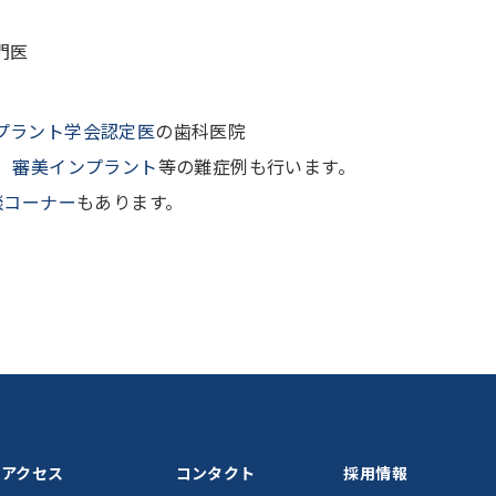
門医
プラント学会認定医
の歯科医院
、
審美インプラント
等の難症例も行います。
談コーナー
もあります。
アクセス
コンタクト
採用情報