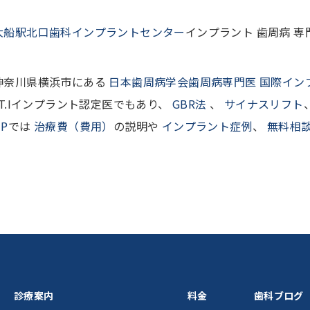
大船駅北口歯科インプラントセンター
インプラント 歯周病 専
神奈川県横浜市にある
日本歯周病学会歯周病専門医 国際イン
I.T.Iインプラント認定医でもあり、
GBR法
、
サイナスリフト
HP
では
治療費（費用）
の説明や
インプラント症例
、
無料相
診療案内
料金
歯科ブログ