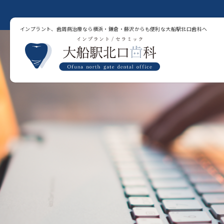
インプラント、歯周病治療なら横浜・鎌倉・藤沢からも便利な大船駅北口歯科へ