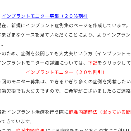
インプラントモニター募集（２０％割引
現在、新規にインプラント症例集のページを作成しています。
さまざまなケースを見ていただくことにより、よりインプラン
す。
そのため、症例を公開しても大丈夫という方（インプラントモ
インプラントモニターの詳細については、
下記
をクリックし
インプラントモニター（２０％割引）
今回のモニター募集は、できるかぎり多くの症例を掲載したい
何歯欠損でも大丈夫ですので、ご希望がございましたらご連絡
最近インプラント治療を行う際に
静脈内鎮静法（眠っている間
ってきています。
そこで、
静脈内鎮静法
による麻酔をもっと多くの方にご利用し