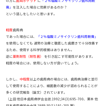
の方に
歯周ポケット
に
「２％塩酸ミノサイクリン歯科用軟
膏」
を注入した場合に効果があるのか？
という話しをしたいと思います。
軽度
歯周病
であった場合には、
「２％塩酸ミノサイクリン歯科用軟膏」
を使用しなくても 通常の治療と徹底した歯磨きで十分改善す
るため、使用する科学的根拠はありません。
逆に
薬剤耐性（耐性菌）
を引き起こす可能性があります。
軽度の場合には、使用しない方が良いでしょう。
しかし、
中程度
以上の歯周病の場合には、歯周病治療と並行
して使用することにより、細菌数の減少が認められることが
多くの研究報告（論文）されています。
（上田 他日本歯周病学会会誌.1992;34(3):695-700、栗本 他
日本歯周病学会会誌.1988;30(1):191-205 等）