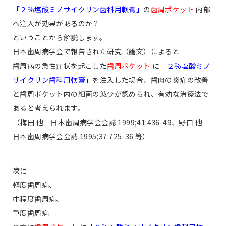
「２％塩酸ミノサイクリン歯科用軟膏」
の
歯周ポケット
内部
へ注入が効果があるのか？
ということから解説します。
日本歯周病学会で報告された研究（論文）によると
歯周病の急性症状を起こした
歯周ポケット
に
「２％塩酸ミノ
サイクリン歯科用軟膏」
を注入した場合、歯肉の炎症の改善
と歯周ポケット内の細菌の減少が認められ、有効な治療法で
あると考えられます。
（梅田 他 日本歯周病学会会誌.1999;41:436-49、野口 他
日本歯周病学会会誌.1995;37:725-36 等）
次に
軽度歯周病、
中程度歯周病、
重度歯周病