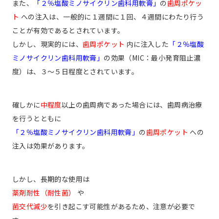
また、
「２％塩酸ミノサイクリン歯科用軟膏」
の
歯周ポケッ
ト
への注入は、一般的に１週間に１回、４週間にわたり行う
ことが有効であるとされています。
しかし、現実的には、
歯周ポケット
内に注入した
「２％塩酸
ミノサイクリン歯科用軟膏」
の効果（MIC：最小発育阻止濃
度）は、３〜５日程度とされています。
確しかに
中程度
以上の歯周病であった場合には、歯周病治療
を行うとともに
「２％塩酸ミノサイクリン歯科用軟膏」
の
歯周ポケット
への
注入は効果があります。
しかし、長期的な使用は
薬剤耐性（耐性菌）
や
菌交代減少
を引き起こす可能性があるため、注意が必要で