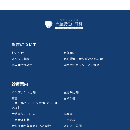
当院について
お知らせ
医院案内
スタッフ紹介
大船駅北口歯科が選ばれる理由
感染症予防対策
当医院のボランティア活動
診療案内
インプラント治療
歯周病治療
審美
虫歯治療
［オールセラミック/金属アレルギー
外来］
予防歯科、PMTC
入れ歯
自家歯牙移植
口臭外来
歯科医師の視点からみる喫煙
よくある質問