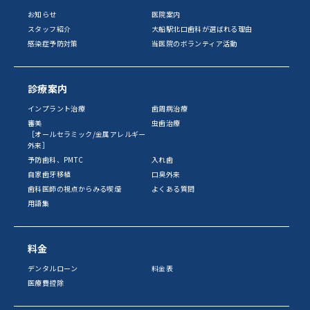
お知らせ
医院案内
スタッフ紹介
大船駅北口歯科が選ばれる理由
感染症予防対策
当医院のボランティア活動
診療案内
インプラント治療
歯周病治療
審美
虫歯治療
［オールセラミック/金属アレルギー
外来］
予防歯科、PMTC
入れ歯
自家歯牙移植
口臭外来
歯科医師の視点からみる喫煙
よくある質問
用語集
料金
デンタルローン
料金表
医療費控除