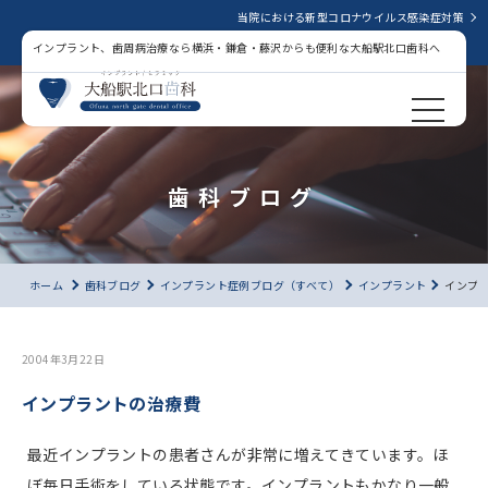
当院における新型コロナウイルス感染症対策
インプラント、歯周病治療なら横浜・鎌倉・藤沢からも便利な大船駅北口歯科へ
歯科ブログ
ホーム
歯科ブログ
インプラント症例ブログ（すべて）
インプラント
インプ
2004年3月22日
インプラントの治療費
最近インプラントの患者さんが非常に増えてきています。ほ
ぼ毎日手術をしている状態です。インプラントもかなり一般