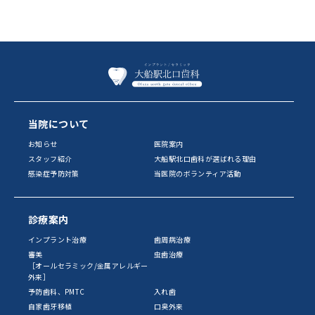
当院について
お知らせ
医院案内
スタッフ紹介
大船駅北口歯科が選ばれる理由
感染症予防対策
当医院のボランティア活動
診療案内
インプラント治療
歯周病治療
審美
虫歯治療
［オールセラミック/金属アレルギー
外来］
予防歯科、PMTC
入れ歯
自家歯牙移植
口臭外来