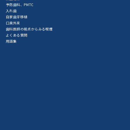
予防歯科、PMTC
入れ歯
自家歯牙移植
口臭外来
歯科医師の視点からみる喫煙
よくある質問
用語集