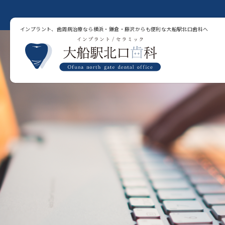
インプラント、歯周病治療なら横浜・鎌倉・藤沢からも便利な大船駅北口歯科へ