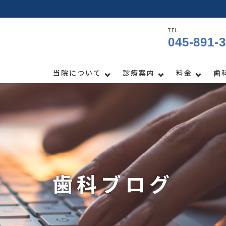
TEL.
045-891-
当院について
診療案内
料金
歯
歯科ブログ