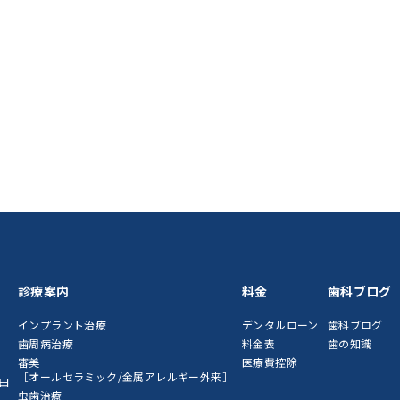
診療案内
料金
歯科ブログ
インプラント治療
デンタルローン
歯科ブログ
歯周病治療
料金表
歯の知識
審美
医療費控除
［オールセラミック/金属アレルギー外来］
由
虫歯治療