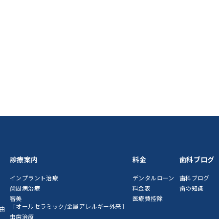
診療案内
料金
歯科ブログ
インプラント治療
デンタルローン
歯科ブログ
歯周病治療
料金表
歯の知識
審美
医療費控除
［オールセラミック/金属アレルギー外来］
由
虫歯治療