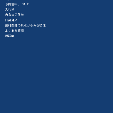
予防歯科、PMTC
入れ歯
自家歯牙移植
口臭外来
歯科医師の視点からみる喫煙
よくある質問
用語集