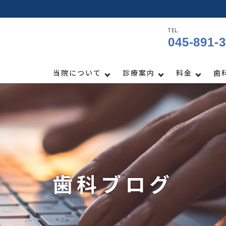
TEL.
045-891-
当院について
診療案内
料金
歯
歯科ブログ