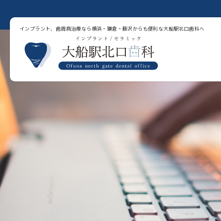
インプラント、歯周病治療なら横浜・鎌倉・藤沢からも便利な大船駅北口歯科へ