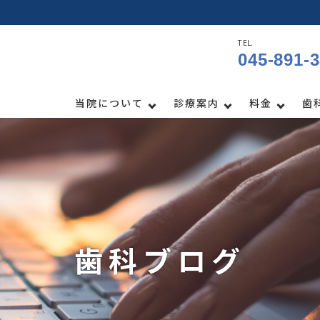
TEL.
045-891-
当院について
診療案内
料金
歯
歯科ブログ