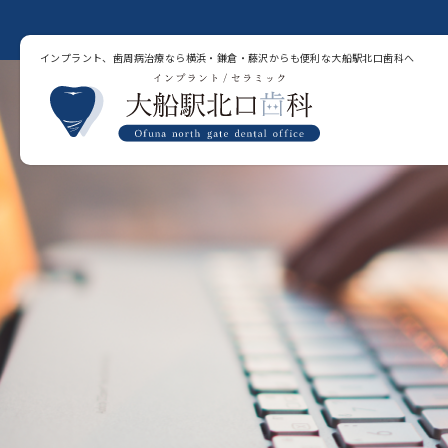
インプラント、歯周病治療なら横浜・鎌倉・藤沢からも便利な大船駅北口歯科へ