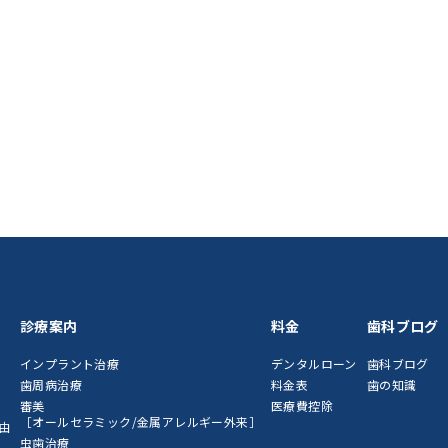
診療案内
料金
歯科ブログ
インプラント治療
デンタルローン
歯科ブログ
歯周病治療
料金表
歯の知識
審美
医療費控除
［オールセラミック/金属アレルギー外来］
由
虫歯治療