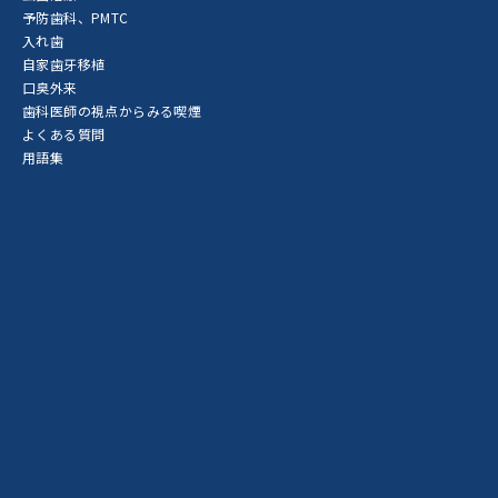
予防歯科、PMTC
入れ歯
自家歯牙移植
口臭外来
歯科医師の視点からみる喫煙
よくある質問
用語集