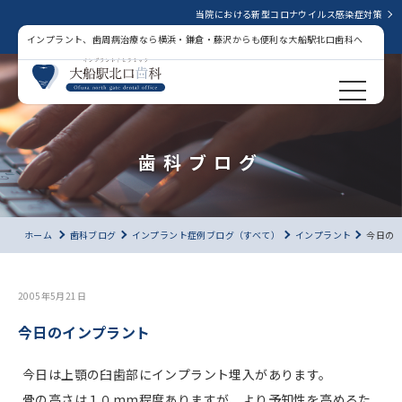
当院における新型コロナウイルス感染症対策
インプラント、歯周病治療なら横浜・鎌倉・藤沢からも便利な大船駅北口歯科へ
歯科ブログ
ホーム
歯科ブログ
インプラント症例ブログ（すべて）
インプラント
今日の
2005年5月21日
今日のインプラント
今日は上顎の臼歯部にインプラント埋入があります。
骨の高さは１０mm程度ありますが、より予知性を高めるた