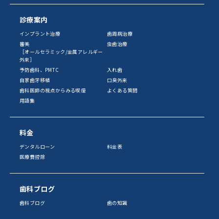
診療案内
インプラント治療
歯周病治療
審美
虫歯治療
［オールセラミック/金属アレルギー
外来］
予防歯科、PMTC
入れ歯
自家歯牙移植
口臭外来
歯科医師の視点からみる喫煙
よくある質問
用語集
料金
デンタルローン
料金表
医療費控除
歯科ブログ
歯科ブログ
歯の知識