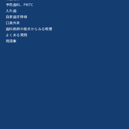
予防歯科、PMTC
入れ歯
自家歯牙移植
口臭外来
歯科医師の視点からみる喫煙
よくある質問
用語集