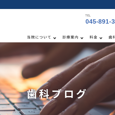
TEL.
045-891-
当院について
診療案内
料金
歯
歯科ブログ