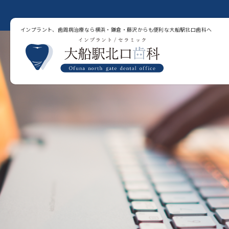
インプラント、歯周病治療なら横浜・鎌倉・藤沢からも便利な大船駅北口歯科へ