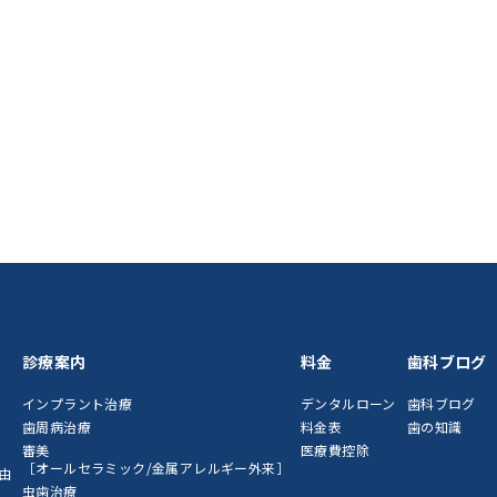
診療案内
料金
歯科ブログ
インプラント治療
デンタルローン
歯科ブログ
歯周病治療
料金表
歯の知識
審美
医療費控除
［オールセラミック/金属アレルギー外来］
由
虫歯治療