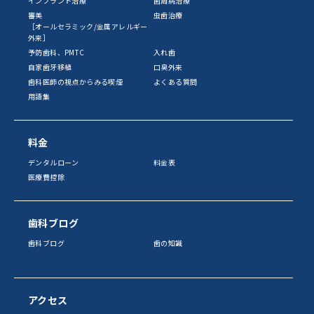
インプラント治療
歯周病治療
審美
虫歯治療
［オールセラミック/金属アレルギー
外来］
予防歯科、PMTC
入れ歯
自家歯牙移植
口臭外来
歯科医師の視点からみる喫煙
よくある質問
用語集
料金
デンタルローン
料金表
医療費控除
歯科ブログ
歯科ブログ
歯の知識
アクセス