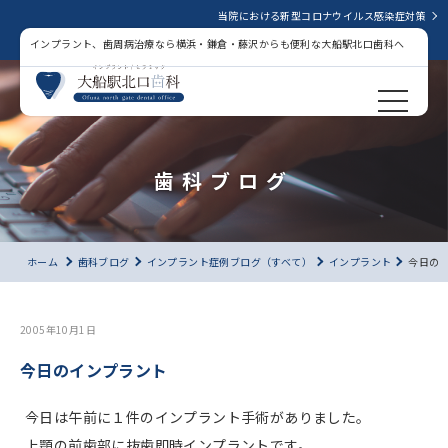
当院における新型コロナウイルス感染症対策
インプラント、歯周病治療なら横浜・鎌倉・藤沢からも便利な大船駅北口歯科へ
歯科ブログ
ホーム
歯科ブログ
インプラント症例ブログ（すべて）
インプラント
今日の
2005年10月1日
今日のインプラント
今日は午前に１件のインプラント手術がありました。
上顎の前歯部に抜歯即時インプラントです。