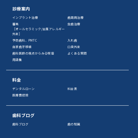
診療案内
インプラント治療
歯周病治療
審美
虫歯治療
［オールセラミック/金属アレルギー
外来］
予防歯科、PMTC
入れ歯
自家歯牙移植
口臭外来
歯科医師の視点からみる喫煙
よくある質問
用語集
料金
デンタルローン
料金表
医療費控除
歯科ブログ
歯科ブログ
歯の知識