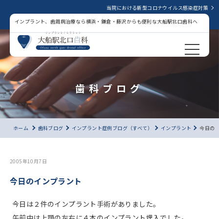
当院における新型コロナウイルス感染症対策
インプラント、歯周病治療なら横浜・鎌倉・藤沢からも便利な大船駅北口歯科へ
歯科ブログ
ホーム
歯科ブログ
インプラント症例ブログ（すべて）
インプラント
今日の
2005年10月7日
今日のインプラント
今日は２件のインプラント手術がありました。
午前中は上顎の左右に４本のインプラント埋入でした。