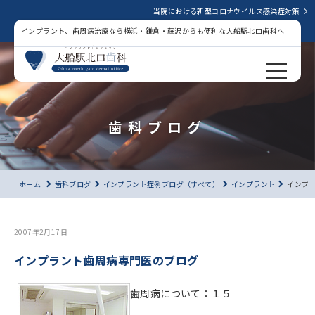
当院における新型コロナウイルス感染症対策
インプラント、歯周病治療なら横浜・鎌倉・藤沢からも便利な大船駅北口歯科へ
歯科ブログ
ホーム
歯科ブログ
インプラント症例ブログ（すべて）
インプラント
インプ
2007年2月17日
インプラント歯周病専門医のブログ
歯周病について：１５