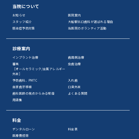
当院について
お知らせ
医院案内
スタッフ紹介
大船駅北口歯科が選ばれる理由
感染症予防対策
当医院のボランティア活動
診療案内
インプラント治療
歯周病治療
審美
虫歯治療
［オールセラミック/金属アレルギー
外来］
予防歯科、PMTC
入れ歯
自家歯牙移植
口臭外来
歯科医師の視点からみる喫煙
よくある質問
用語集
料金
デンタルローン
料金表
医療費控除