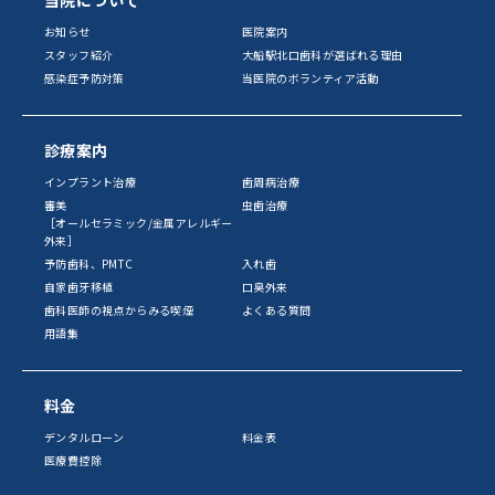
当院について
お知らせ
医院案内
スタッフ紹介
大船駅北口歯科が選ばれる理由
感染症予防対策
当医院のボランティア活動
診療案内
インプラント治療
歯周病治療
審美
虫歯治療
［オールセラミック/金属アレルギー
外来］
予防歯科、PMTC
入れ歯
自家歯牙移植
口臭外来
歯科医師の視点からみる喫煙
よくある質問
用語集
料金
デンタルローン
料金表
医療費控除