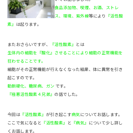
食品添加物、喫煙、お酒、ストレ
ス、環境、紫外線
等により
『活性酸
素』
は起ります。
またおさらいですが、
『活性酸素』
とは
生体内の細胞を『酸化』させることにより細胞の正常機能を
狂わせることです。
細胞がその正常機能が行えなくなった結果、体に異常を引き
起こすのです。
動脈硬化、糖尿病、ガン
です。
『極悪活性酸素４兄弟』
の話でした。
今回は
『活性酸素』
が引き起こす
病気
についてお話します。
ここで気になると
『活性酸素』
と
『病気』
について少し詳し
くお話します。