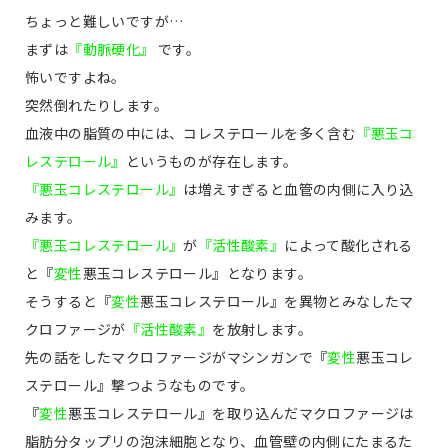
ちょっと難しいですが…
まずは
『動脈硬化』
です。
怖いですよね。
突然倒れたりします。
血液中の脂質の中には、コレステロールを多く含む
『悪玉コ
レステロール』
というものが存在します。
『悪玉コレステロール』
は増えすぎると血管の内側に入り込
みます。
『悪玉コレステロール』
が
『活性酸素』
によって酸化される
と『
変性
悪玉コレステロール』となります。
そうすると『
変性
悪玉コレステロール』を異物とみなしたマ
クロファージが
『活性酸素』
を放射します。
先の話をしたマクロファージがマシンガンで『
変性
悪玉コレ
ステロール』撃つようなものです。
『
変性
悪玉コレステロール』を取り込んだマクロファージは
脂肪分タップリの泡沫細胞となり、血管壁の内側にたまるた