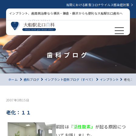
当院における新型コロナウイルス感染症対策
インプラント、歯周病治療なら横浜・鎌倉・藤沢からも便利な大船駅北口歯科へ
歯科ブログ
ホーム
歯科ブログ
インプラント症例ブログ（すべて）
インプラント
老化：
2007年3月15日
老化：１１
前回は
『活性酸素』
が起る原因につ
いてお話しました。