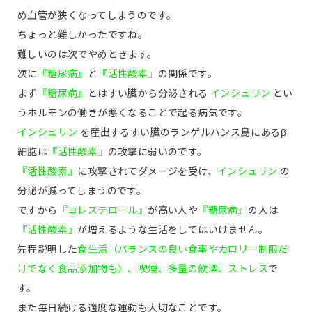
め血管が狭くなってしまうのです。
ちょっと難しかったですね。
難しいのは次でやめときます。
次に
『糖尿病』
と
『活性酸素』
の関係です。
まず
『糖尿病』
とはすい臓から分泌される
インシュリン
とい
うホルモンの働きが悪くなることで起る病気です。
インシュリン
を産出するすい臓のランゲルハンス島にあるβ
細胞は
『活性酸素』
の攻撃に弱いのです。
『活性酸素』
に攻撃されてダメージを受け、
インシュリン
の
分泌が減ってしまうのです。
ですから
『コレステロール』
が高い人や
『糖尿病』
の人は
『活性酸素』
が増えるような生活をしてはいけません。
先程説明した
食生活（バランスの良い食事やカロリー制限だ
けでなく食品添加物も）、喫煙、多量の飲酒、ストレス
で
す。
また毎日続ける適度な運動も大切なことです。