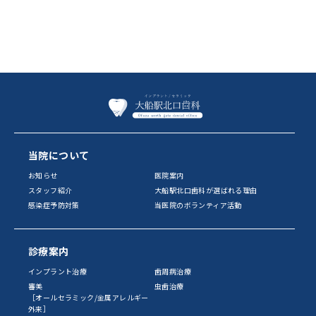
当院について
お知らせ
医院案内
スタッフ紹介
大船駅北口歯科が選ばれる理由
感染症予防対策
当医院のボランティア活動
診療案内
インプラント治療
歯周病治療
審美
虫歯治療
［オールセラミック/金属アレルギー
外来］