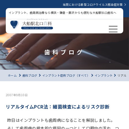
当院における新型コロナウイルス感染症対策
インプラント、歯周病治療なら横浜・鎌倉・藤沢からも便利な大船駅北口歯科へ
歯科ブログ
ホーム
歯科ブログ
インプラント症例ブログ（すべて）
インプラント
リアル
2007年9月10日
リアルタイムPCR法：細菌検査によるリスク診断
昨日はインプラントも歯周病になることを解説しました。
そして歯周病の根本的な原因の一つとして口腔内の汚れ、つ