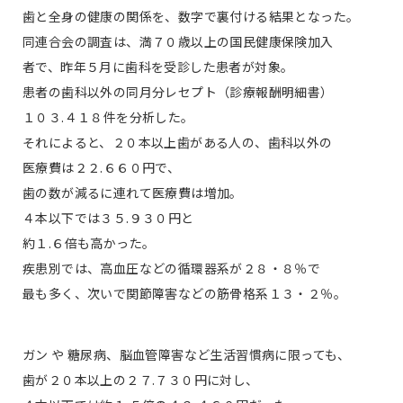
歯と全身の健康の関係を、数字で裏付ける結果となった。
同連合会の調査は、満７０歳以上の国民健康保険加入
者で、昨年５月に歯科を受診した患者が対象。
患者の歯科以外の同月分レセプト（診療報酬明細書）
１０３.４１８件を分析した。
それによると、２０本以上歯がある人の、歯科以外の
医療費は２２.６６０円で、
歯の数が減るに連れて医療費は増加。
４本以下では３５.９３０円と
約１.６倍も高かった。
疾患別では、高血圧などの循環器系が２８・８％で
最も多く、次いで関節障害などの筋骨格系１３・２％。
ガン や 糖尿病、脳血管障害など生活習慣病に限っても、
歯が２０本以上の２７.７３０円に対し、