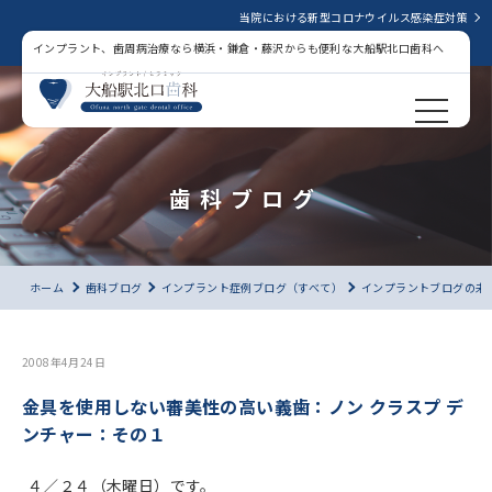
当院における新型コロナウイルス感染症対策
インプラント、歯周病治療なら横浜・鎌倉・藤沢からも便利な大船駅北口歯科へ
歯科ブログ
ホーム
歯科ブログ
インプラント症例ブログ（すべて）
インプラントブログの未
2008年4月24日
金具を使用しない審美性の高い義歯：ノン クラスプ デ
ンチャー：その１
４／２４（木曜日）です。