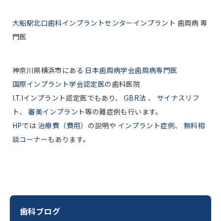
大船駅北口歯科インプラントセンター
インプラント 歯周病 専
門医
神奈川県横浜市にある
日本歯周病学会歯周病専門医
国際インプラント学会認定医
の歯科医院
I.T.Iインプラント認定医でもあり、
GBR法
、
サイナスリフ
ト
、
審美インプラント
等の難症例も行います。
HP
では
治療費（費用）
の説明や
インプラント症例
、
無料相
談コーナー
もあります。
歯科ブログ