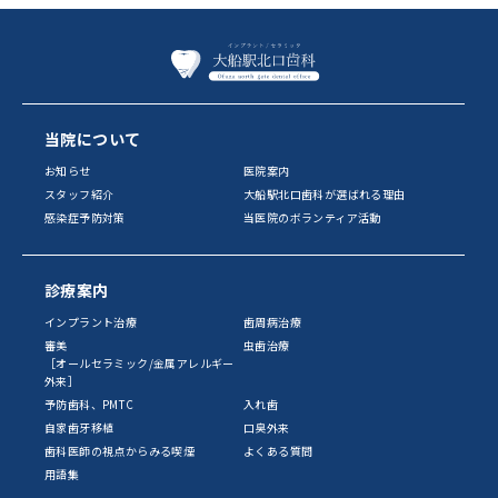
当院について
お知らせ
医院案内
スタッフ紹介
大船駅北口歯科が選ばれる理由
感染症予防対策
当医院のボランティア活動
診療案内
インプラント治療
歯周病治療
審美
虫歯治療
［オールセラミック/金属アレルギー
外来］
予防歯科、PMTC
入れ歯
自家歯牙移植
口臭外来
歯科医師の視点からみる喫煙
よくある質問
用語集