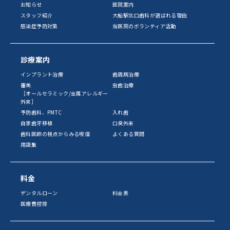
お知らせ
医院案内
スタッフ紹介
大船駅北口歯科が選ばれる理由
感染症予防対策
当医院のボランティア活動
診療案内
インプラント治療
歯周病治療
審美
虫歯治療
［オールセラミック/金属アレルギー
外来］
予防歯科、PMTC
入れ歯
自家歯牙移植
口臭外来
歯科医師の視点からみる喫煙
よくある質問
用語集
料金
デンタルローン
料金表
医療費控除