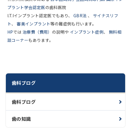
プラント学会認定医
の歯科医院
I.T.Iインプラント認定医でもあり、
GBR法
、
サイナスリフ
ト
、
審美インプラント
等の難症例も行います。
HP
では
治療費（費用）
の説明や
インプラント症例
、
無料相
談コーナー
もあります。
歯科ブログ
歯科ブログ
歯の知識