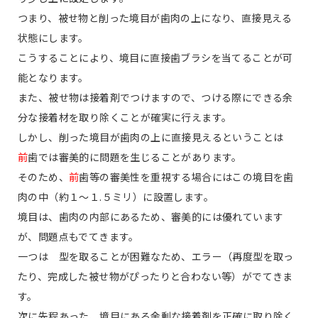
つまり、被せ物と削った境目が歯肉の上になり、直接見える
状態にします。
こうすることにより、境目に直接歯ブラシを当てることが可
能となります。
また、被せ物は接着剤でつけますので、つける際にできる余
分な接着材を取り除くことが確実に行えます。
しかし、削った境目が歯肉の上に直接見えるということは
前
歯では審美的に問題を生じることがあります。
そのため、
前
歯等の審美性を重視する場合にはこの境目を歯
肉の中（約１〜１.５ミリ）に設置します。
境目は、歯肉の内部にあるため、審美的には優れています
が、問題点もでてきます。
一つは 型を取ることが困難なため、エラー（再度型を取っ
たり、完成した被せ物がぴったりと合わない等）がでてきま
す。
次に先程あった、境目にある余剰な接着剤を正確に取り除く