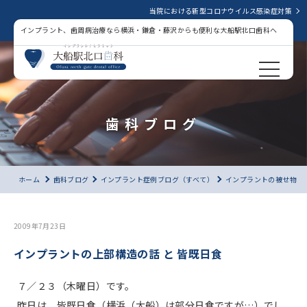
当院における新型コロナウイルス感染症対策
インプラント、歯周病治療なら横浜・鎌倉・藤沢からも便利な大船駅北口歯科へ
歯科ブログ
ホーム
歯科ブログ
インプラント症例ブログ（すべて）
インプラントの被せ物
2009年7月23日
インプラントの上部構造の話 と 皆既日食
７／２３（木曜日）です。
昨日は、皆既日食（横浜（大船）は部分日食ですが…）でし