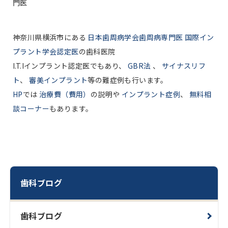
門医
神奈川県横浜市にある
日本歯周病学会歯周病専門医 国際イン
プラント学会認定医
の歯科医院
I.T.Iインプラント認定医でもあり、
GBR法
、
サイナスリフ
ト
、
審美インプラント
等の難症例も行います。
HP
では
治療費（費用）
の説明や
インプラント症例
、
無料相
談コーナー
もあります。
歯科ブログ
歯科ブログ