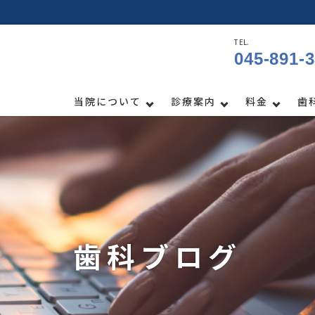
TEL.
045-891-
当院について
診療案内
料金
歯
歯科ブログ