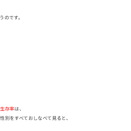
うのです。
年生存率
は、
性別をすべておしなべて見ると、