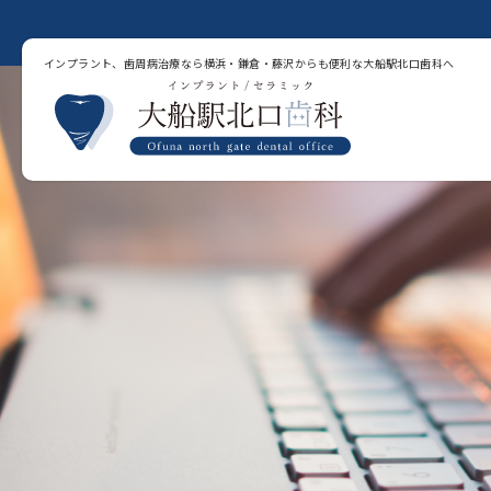
インプラント、歯周病治療なら横浜・鎌倉・藤沢からも便利な大船駅北口歯科へ