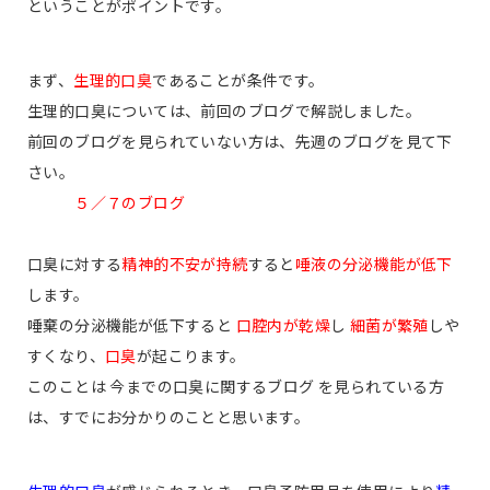
ということがポイントです。
まず、
生理的口臭
であることが条件です。
生理的口臭については、前回のブログで解説しました。
前回のブログを見られていない方は、先週のブログを見て下
さい。
５／７のブログ
口臭に対する
精神的不安が持続
すると
唾液の分泌機能が低下
します。
唾棄の分泌機能が低下すると
口腔内が乾燥
し
細菌が繁殖
しや
すくなり、
口臭
が起こります。
このことは 今までの口臭に関するブログ を見られている方
は、すでにお分かりのことと思います。