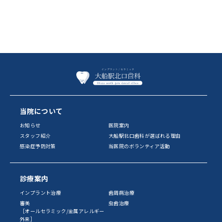
当院について
お知らせ
医院案内
スタッフ紹介
大船駅北口歯科が選ばれる理由
感染症予防対策
当医院のボランティア活動
診療案内
インプラント治療
歯周病治療
審美
虫歯治療
［オールセラミック/金属アレルギー
外来］