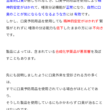
生理的口臭
が感じられるとき、口臭予防用品を使用により
精
神的安定がはかれ
て、唾液分泌機能が
正常
になり、
自然に口
臭のことが気にならなくなるような方
には
有効
です。
しかし、口臭予防用品を使用しても
精神的安定がはかれず
緊
張がとれずに 唾液の分泌能力も
低下
したままの方には
不向き
です。
製品によっては、含まれている
合成化学薬品が悪影響
を及ぼ
すこともあります。
先にも説明しましたように口臭外来を受診される方の多く
は、
すでに口臭予防用品を使用されている場合がほとんどであ
り、
そうした製品を使用しているにもかかわらず 口臭が治ること
はないのです。