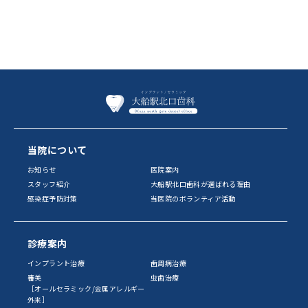
当院について
お知らせ
医院案内
スタッフ紹介
大船駅北口歯科が選ばれる理由
感染症予防対策
当医院のボランティア活動
診療案内
インプラント治療
歯周病治療
審美
虫歯治療
［オールセラミック/金属アレルギー
外来］