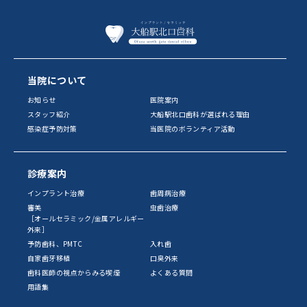
当院について
お知らせ
医院案内
スタッフ紹介
大船駅北口歯科が選ばれる理由
感染症予防対策
当医院のボランティア活動
診療案内
インプラント治療
歯周病治療
審美
虫歯治療
［オールセラミック/金属アレルギー
外来］
予防歯科、PMTC
入れ歯
自家歯牙移植
口臭外来
歯科医師の視点からみる喫煙
よくある質問
用語集