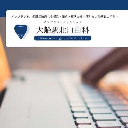
インプラント、歯周病治療なら横浜・鎌倉・藤沢からも便利な大船駅北口歯科へ