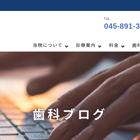
TEL.
045-891-
当院について
診療案内
料金
歯
歯科ブログ