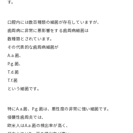
す。
口腔内には数百種類の細菌が存在していますが、
歯周病に非常に悪影響をする歯周病細菌は
数種類とされています。
その代表的な歯周病細菌が
A.a.菌、
P.g.菌、
T.d.菌
T.f.菌
という細菌です。
特にA.a.菌、P.g.菌は、悪性度の非常に強い細菌です。
侵襲性歯周炎では、
欧米人はA.a.菌の検出率が高く、