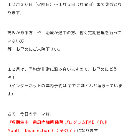
１２月３０日（火曜日）〜１月５日（月曜日）まで休診とな
ります。
痛みがある方 や 治療が途中の方、暫く定期管理を行って
いない方
等 お早めにご来院下さい。
１２月は、予約が非常に混み合いますので、お早めにどう
ぞ！
（インターネットの年内予約は すでにほとんど埋まっていま
す）
さて 今日のテーマは、
『短期集中 歯周病細菌 除菌 プログラムFMD（ Full
Mouth Disinfection ）：その７』
になります。