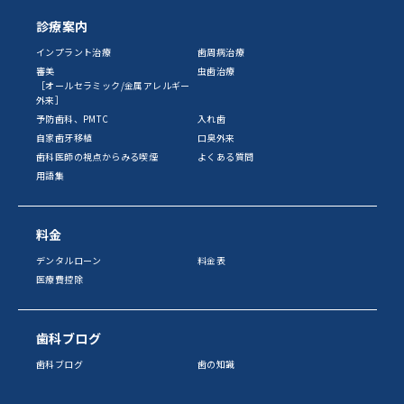
診療案内
インプラント治療
歯周病治療
審美
虫歯治療
［オールセラミック/金属アレルギー
外来］
予防歯科、PMTC
入れ歯
自家歯牙移植
口臭外来
歯科医師の視点からみる喫煙
よくある質問
用語集
料金
デンタルローン
料金表
医療費控除
歯科ブログ
歯科ブログ
歯の知識