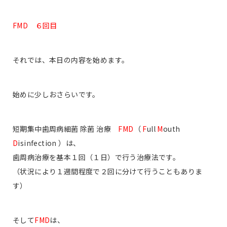
FMD ６回目
それでは、本日の内容を始めます。
始めに少しおさらいです。
短期集中歯周病細菌 除菌 治療
FMD
（
F
ull
M
outh
D
isinfection ）は、
歯周病治療を基本１回（１日）で行う治療法です。
（状況により１週間程度で２回に分けて行うこともありま
す）
そして
FMD
は、