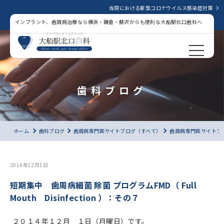
当院における新型コロナウイルス感染症対策
インプラント、歯周病治療なら横浜・鎌倉・藤沢からも便利な大船駅北口歯科へ
歯科ブログ
ホーム
歯科ブログ
歯周病専門医サイトブログ（すべて）
歯周病専門医サイトブ
2014年12月1日
短期集中 歯周病細菌 除菌 プログラムFMD（ Full
Mouth Disinfection ）：その７
２０１４年１２月 １日（月曜日）です。