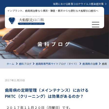
当院における新型コロナウイルス感染症対策
インプラント、歯周病治療なら横浜・鎌倉・藤沢からも便利な大船駅北口歯科へ
歯科ブログ
ホーム
歯科ブログ
歯周病専門医サイトブログ（すべて）
歯周病の治療
歯周
2017年11月20日
歯周病の定期管理（メインテナンス）における
PMTC（クリーニング）は効果があるのか？
２０１７年１１月２０日（月曜日）です。