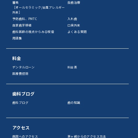
審美
虫歯治療
［オールセラミック/金属アレルギー
外来］
予防歯科、PMTC
入れ歯
自家歯牙移植
口臭外来
歯科医師の視点からみる喫煙
よくある質問
用語集
料金
デンタルローン
料金表
医療費控除
歯科ブログ
歯科ブログ
歯の知識
アクセス
病院へのアクセス
茅ヶ崎からのアクセス方法