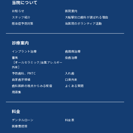
当院について
お知らせ
医院案内
スタッフ紹介
大船駅北口歯科が選ばれる理由
感染症予防対策
当医院のボランティア活動
診療案内
インプラント治療
歯周病治療
審美
虫歯治療
［オールセラミック/金属アレルギー
外来］
予防歯科、PMTC
入れ歯
自家歯牙移植
口臭外来
歯科医師の視点からみる喫煙
よくある質問
用語集
料金
デンタルローン
料金表
医療費控除