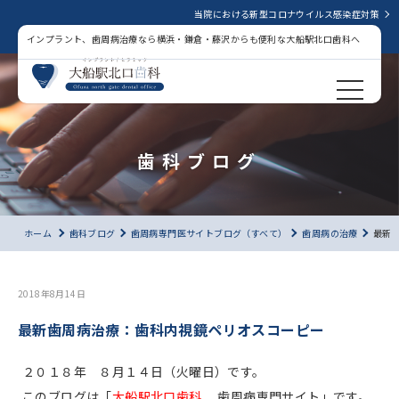
当院における新型コロナウイルス感染症対策
インプラント、歯周病治療なら横浜・鎌倉・藤沢からも便利な大船駅北口歯科へ
歯科ブログ
ホーム
歯科ブログ
歯周病専門医サイトブログ（すべて）
歯周病の治療
最新
2018年8月14日
最新歯周病治療：歯科内視鏡ペリオスコーピー
２０１８年 ８月１４日（火曜日）です。
このブログは「
大船駅北口歯科
歯周病専門サイト」です。