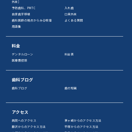
外来］
予防歯科、PMTC
入れ歯
自家歯牙移植
口臭外来
歯科医師の視点からみる喫煙
よくある質問
用語集
料金
デンタルローン
料金表
医療費控除
歯科ブログ
歯科ブログ
歯の知識
アクセス
病院へのアクセス
茅ヶ崎からのアクセス方法
藤沢からのアクセス方法
平塚からのアクセス方法