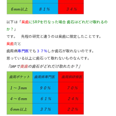
以下は「
奥歯
にSRPを行なった場合 歯石はどれだけ取れるの
か？
」
です。 先程の研究と違うのは奥歯に限定したことです。
奥歯
だと
歯周病
専門医
でも
３７％
しか歯石が取れないのです。
思っている以上に歯石って取れないものなんです。