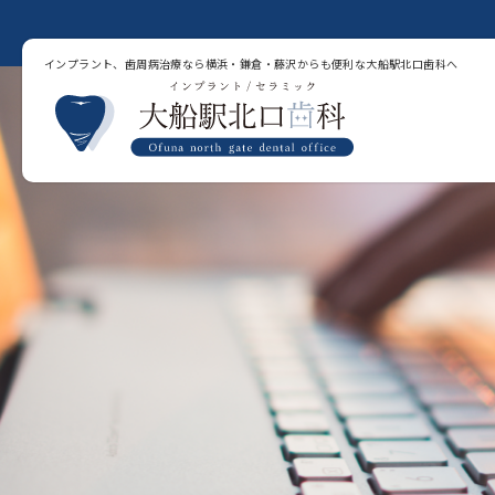
インプラント、歯周病治療なら横浜・鎌倉・藤沢からも便利な大船駅北口歯科へ