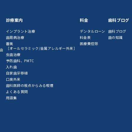
診療案内
料金
歯科ブログ
インプラント治療
デンタルローン
歯科ブログ
歯周病治療
料金表
歯の知識
審美
医療費控除
［オールセラミック/金属アレルギー外来］
由
虫歯治療
予防歯科、PMTC
入れ歯
自家歯牙移植
口臭外来
歯科医師の視点からみる喫煙
よくある質問
用語集