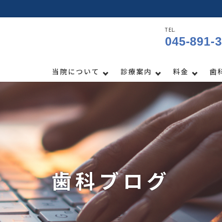
TEL.
045-891-
当院について
診療案内
料金
歯
歯科ブログ