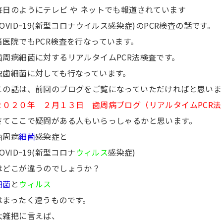
毎日のようにテレビ や ネットでも報道されています
COVIDｰ19(新型コロナウイルス感染症)のPCR検査の話です。
当医院でもPCR検査を行なっています。
歯周病細菌に対するリアルタイムPCR法検査です。
虫歯細菌に対しても行なっています。
この話は、前回のブログをご覧になっていただければと思いま
２０２０年 ２月１３日 歯周病ブログ（リアルタイムPCR法
さてここで疑問がある人もいらっしゃるかと思います。
歯周病
細菌
感染症と
COVIDｰ19(新型コロナ
ウィルス
感染症)
はどこが違うのでしょうか？
細菌
と
ウィルス
はまったく違うものです。
大雑把に言えば、