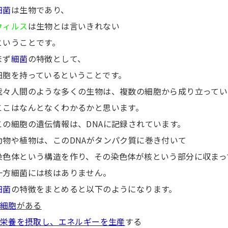
細菌
は生物であり、
ウィルス
は生物とは言いきれない
ということです。
まず
細菌
の特徴として、
細胞を持っているということです。
我々人間のような多くの生物は、複数の細胞から成り立ってい
ここはなんとなくわかるかと思います。
この細胞の遺伝情報は、DNAに記録されています。
動物や植物は、このDNAがタンパク質に巻き付いて
染色体という構造を作り、その染色体が核という部分に収まっ
一方細菌には核はありません。
細菌
の特徴をまとめると以下のようになります。
細胞
がある
栄養を摂取し、エネルギーを生産
する