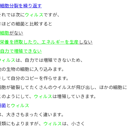
細胞分裂を繰り返す
それでは次に
ウィルス
ですが、
さほどの細菌と比較すると
細胞
がない
栄養を摂取したり、エネルギーを生産
しない
自力で増殖できない
ウィルス
は、自力では増殖できないため、
他の生物の細胞に入り込みます。
そして自分のコピーを作らせます。
細胞が破裂してたくさんのウイルスが飛び出し、ほかの細胞に
このようにして、
ウィルス
は増殖していきます。
細菌
と
ウィルス
は、大きさもまったく違います。
種類にもよりますが、
ウィルス
は、小さく