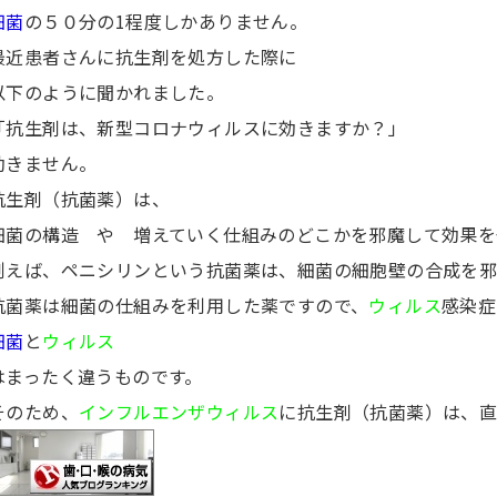
細菌
の５０分の1程度しかありません。
最近患者さんに抗生剤を処方した際に
以下のように聞かれました。
「抗生剤は、新型コロナウィルスに効きますか？」
効きません。
抗生剤（抗菌薬）は、
細菌の構造 や 増えていく仕組みのどこかを邪魔して効果を
例えば、ペニシリンという抗菌薬は、細菌の細胞壁の合成を邪
抗菌薬は細菌の仕組みを利用した薬ですので、
ウィルス
感染症
細菌
と
ウィルス
はまったく違うものです。
そのため、
インフルエンザウィルス
に抗生剤（抗菌薬）は、