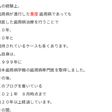
私の経験上、
歯周病が進行した
重度
歯周病であっても
徹底した歯周病治療を行うことで
１０年、
２０年と
維持されているケースも多くあります。
私自身は、
１９９９年に
日本歯周病学館の歯周病専門医を取得しました。
その後、
このブログを書いている
２０２１年 ８月時点まで
約２０年以上経過しています。
その間、