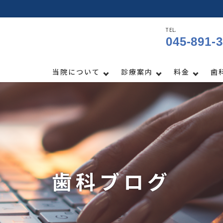
TEL.
045-891-
当院について
診療案内
料金
歯
歯科ブログ