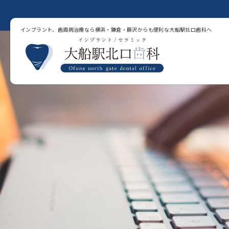
インプラント、歯周病治療なら横浜・鎌倉・藤沢からも便利な大船駅北口歯科へ