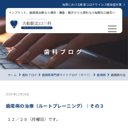
当院における新型コロナウイルス感染症対策
インプラント、歯周病治療なら横浜・鎌倉・藤沢からも便利な大船駅北口歯科へ
歯科ブログ
ホーム
歯科ブログ
歯周病専門医サイトブログ（すべて）
歯周病
歯周病の治
2009年12月28日
歯周病の治療（ルートプレーニング）：その３
１２／２８（月曜日）です。