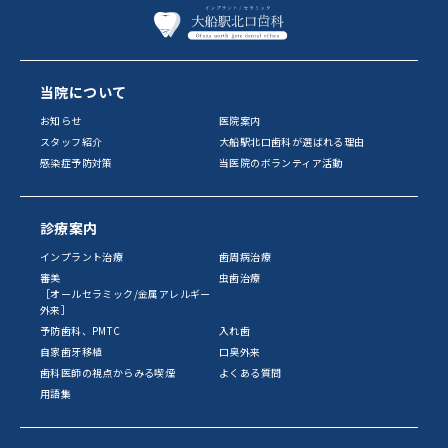
当院について
お知らせ
医院案内
スタッフ紹介
大船駅北口歯科が選ばれる理由
感染症予防対策
当医院のボランティア活動
診療案内
インプラント治療
歯周病治療
審美
虫歯治療
［オールセラミック/金属アレルギー
外来］
予防歯科、PMTC
入れ歯
自家歯牙移植
口臭外来
歯科医師の視点からみる喫煙
よくある質問
用語集