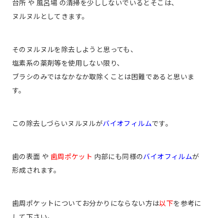
台所 や 風呂場 の清掃を少ししないでいるとそこは、
ヌルヌルとしてきます。
そのヌルヌルを除去しようと思っても、
塩素系の薬剤等を使用しない限り、
ブラシのみではなかなか取除くことは困難であると思いま
す。
この除去しづらいヌルヌルが
バイオフィルム
です。
歯の表面 や
歯周ポケット
内部にも同様の
バイオフィルム
が
形成されます。
歯周ポケットについてお分かりにならない方は
以下
を参考に
して下さい。