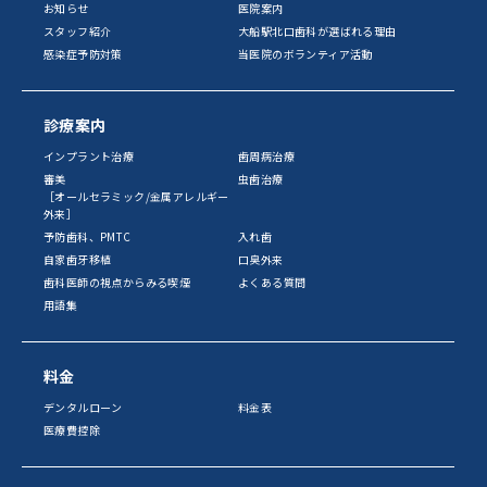
お知らせ
医院案内
スタッフ紹介
大船駅北口歯科が選ばれる理由
感染症予防対策
当医院のボランティア活動
診療案内
インプラント治療
歯周病治療
審美
虫歯治療
［オールセラミック/金属アレルギー
外来］
予防歯科、PMTC
入れ歯
自家歯牙移植
口臭外来
歯科医師の視点からみる喫煙
よくある質問
用語集
料金
デンタルローン
料金表
医療費控除