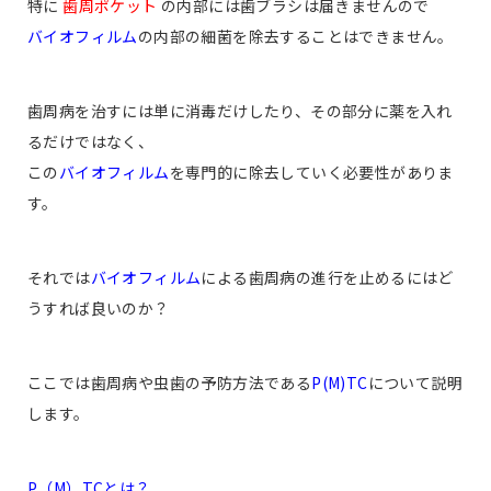
特に
歯周ポケット
の内部には歯ブラシは届きませんので
バイオフィルム
の内部の細菌を除去することはできません。
歯周病を治すには単に消毒だけしたり、その部分に薬を入れ
るだけではなく、
この
バイオフィルム
を専門的に除去していく必要性がありま
す。
それでは
バイオフィルム
による歯周病の進行を止めるにはど
うすれば良いのか？
ここでは歯周病や虫歯の予防方法である
P(M)TC
について説明
します。
P（M）TCとは？