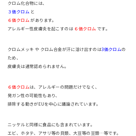
クロム化合物には、
３価クロム
と
６価クロム
があります。
アレルギー性皮膚炎を起こすのは
６価クロム
です。
クロムメッキ や クロム合金が汗に溶け出すのは
3価クロム
の
ため、
皮膚炎は通常認められません。
６価クロム
は、アレルギーの問題だけでなく、
発ガン性の可能性もあり、
排除する動きがEUを中心に議論されています。
ニッケルと同様に食品にも含まれています。
エビ、ホタテ、アサリ等の貝類、大豆等の豆類…等です。