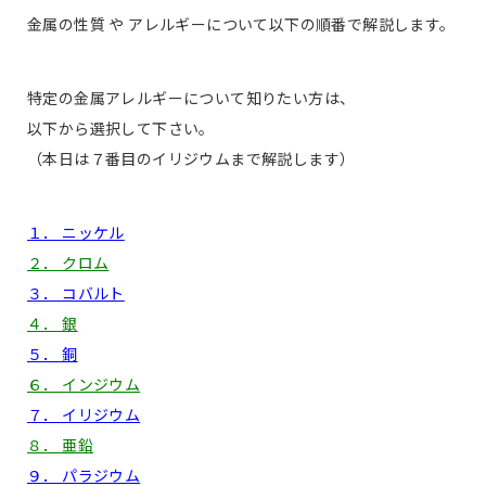
金属の性質 や アレルギーについて以下の順番で解説します。
特定の金属アレルギーについて知りたい方は、
以下から選択して下さい。
（本日は７番目のイリジウムまで解説します）
１． ニッケル
２． クロム
３． コバルト
４． 銀
５． 銅
６． インジウム
７． イリジウム
８． 亜鉛
９． パラジウム