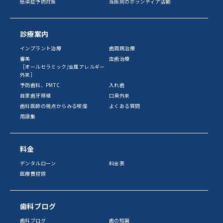
感染症予防対策
当医院のボランティア活動
診療案内
インプラント治療
歯周病治療
審美
虫歯治療
［オールセラミック/金属アレルギー
外来］
予防歯科、PMTC
入れ歯
自家歯牙移植
口臭外来
歯科医師の視点からみる喫煙
よくある質問
用語集
料金
デンタルローン
料金表
医療費控除
歯科ブログ
歯科ブログ
歯の知識