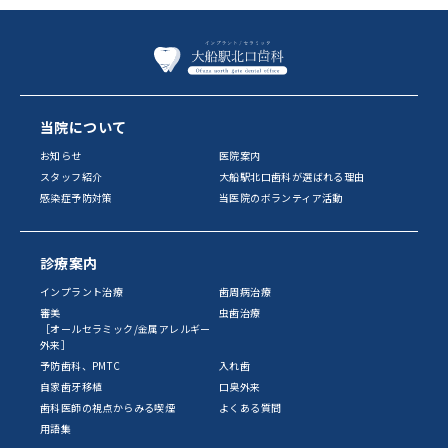
当院について
お知らせ
医院案内
スタッフ紹介
大船駅北口歯科が選ばれる理由
感染症予防対策
当医院のボランティア活動
診療案内
インプラント治療
歯周病治療
審美
虫歯治療
［オールセラミック/金属アレルギー
外来］
予防歯科、PMTC
入れ歯
自家歯牙移植
口臭外来
歯科医師の視点からみる喫煙
よくある質問
用語集