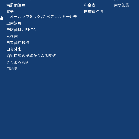
歯周病治療
料金表
歯の知識
審美
医療費控除
［オールセラミック/金属アレルギー外来］
由
虫歯治療
予防歯科、PMTC
入れ歯
自家歯牙移植
口臭外来
歯科医師の視点からみる喫煙
よくある質問
用語集