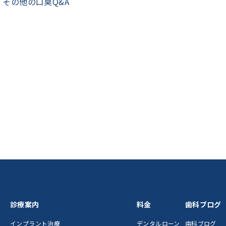
・
その他の口臭Q&A
診療案内
料金
歯科ブログ
インプラント治療
デンタルローン
歯科ブログ