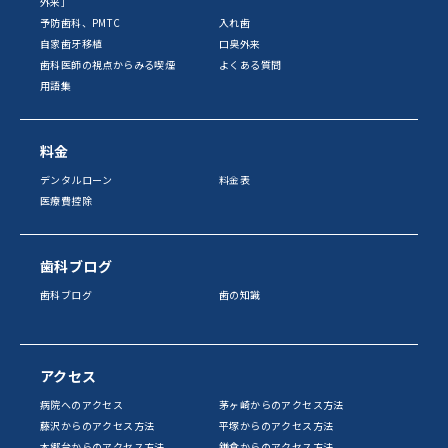
外来］
予防歯科、PMTC
入れ歯
自家歯牙移植
口臭外来
歯科医師の視点からみる喫煙
よくある質問
用語集
料金
デンタルローン
料金表
医療費控除
歯科ブログ
歯科ブログ
歯の知識
アクセス
病院へのアクセス
茅ヶ崎からのアクセス方法
藤沢からのアクセス方法
平塚からのアクセス方法
本郷台からのアクセス方法
鎌倉からのアクセス方法