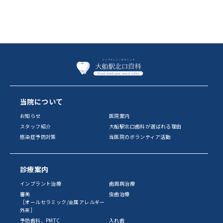
当院について
お知らせ
医院案内
スタッフ紹介
大船駅北口歯科が選ばれる理由
感染症予防対策
当医院のボランティア活動
診療案内
インプラント治療
歯周病治療
審美
虫歯治療
［オールセラミック/金属アレルギー
外来］
予防歯科、PMTC
入れ歯