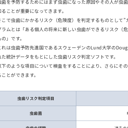
虫歯を予防するためにはまず虫歯になった原因やその人が虫
知ることが重要になってきます。
そこで虫歯にかかるリスク（危険度）を判定するものとして”
グラムとは「ある個人の将来に新しい虫歯ができるリスク（
もの」です。
これは虫歯予防先進国であるスウェーデンのLund大学のDougla
れた統計データをもとにした虫歯リスク判定ソフトです。
以下のような項目について検査をすることにより、さらにその
ることができます。
虫歯リスク判定項目
虫歯菌
虫歯の経験
過去の