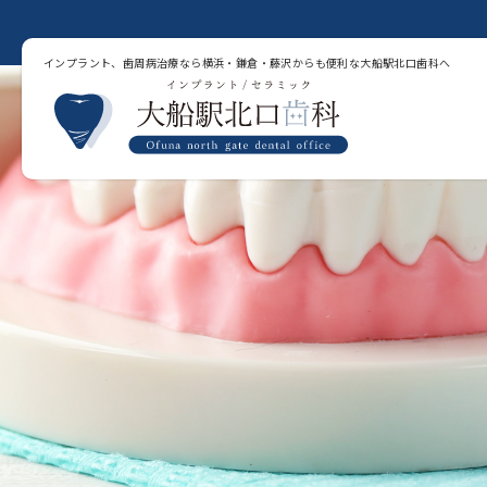
インプラント、歯周病治療なら横浜・鎌倉・藤沢からも便利な大船駅北口歯科へ