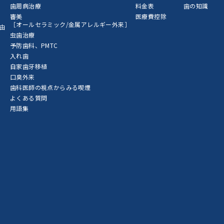
歯周病治療
料金表
歯の知識
審美
医療費控除
［オールセラミック/金属アレルギー外来］
由
虫歯治療
予防歯科、PMTC
入れ歯
自家歯牙移植
口臭外来
歯科医師の視点からみる喫煙
よくある質問
用語集