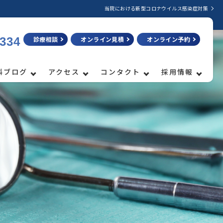
当院における新型コロナウイルス感染症対策
3334
診療相談
オンライン見積
オンライン予約
科ブログ
アクセス
コンタクト
採用情報