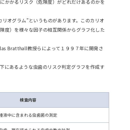
歯にかかるリスク（危険度）がどれだけあるのかを
カリオグラム”というものがあります。このカリオ
危険度）を様々な因子の相互関係からグラフ化した
s Bratthall教授らによって１９９７年に開発さ
下にあるような虫歯のリスク判定グラフを作成す
検査内容
唾液中に含まれる虫歯菌の測定
虫歯、現在認められる虫歯の数の計測