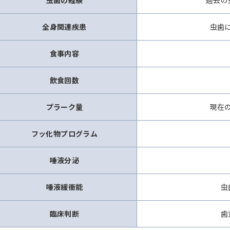
全身関連疾患
虫歯
食事内容
飲食回数
プラーク量
現在
フッ化物プログラム
唾液分泌
唾液緩衝能
虫
臨床判断
歯