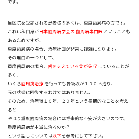
です。
当医院を受診される患者様の多くは、重度歯周病の方です。
これは私自身が
日本歯周病学会の 歯周病専門医
ということも
あるためですが、
重度歯周病の場合、治療計画が非常に複雑になります。
その理由の一つとして、
重度歯周病の場合、
歯を支えている骨が吸収
していることが
多く、
いくら
歯周病治療
を行っても骨吸収が１００％治り、
元の状態に回復するわけではありません。
そのため、治療後１０年、２０年という長期的なことを考え
ると
やはり重度歯周病の場合には将来的な不安が大きいのです。
重度歯周病が本当に治るのか？
という話しについては
以下
を参考にして下さい。