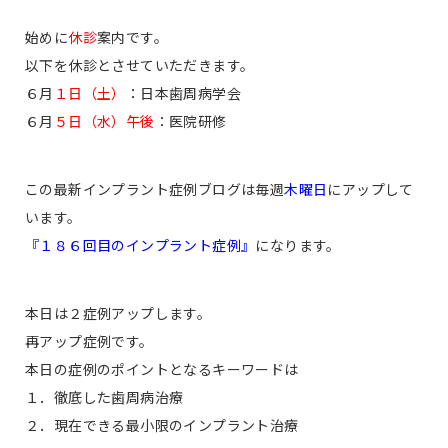
始めに
休診
案内です。
以下を休診とさせていただきます。
６月
１日（土）
：日本歯周病学会
６月
５日（水）午後
：医院研修
この最新インプラント症例ブログは毎週
木曜日
にアップして
います。
『１８６回目のインプラント症例』
になります。
本日は２症例アップします。
再アップ症例です。
本日の症例のポイントとなるキーワードは
１．徹底した歯周病治療
２．現在できる最小限のインプラント治療