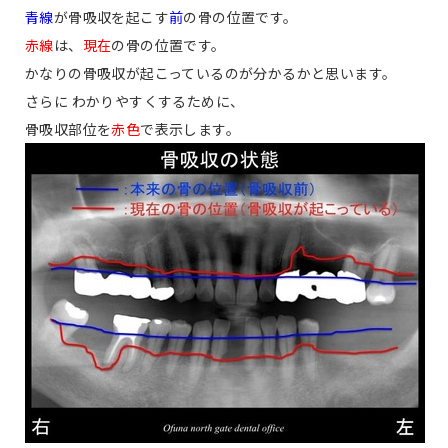
青線
が骨吸収を起こす
前
の骨の位置です。
赤線
は、
現在
の骨の位置です。
かなりの骨吸収が起こっているのが分かるかと思います。
さらに わかりやすくするために、
骨吸収部位を
赤色
で表示します。