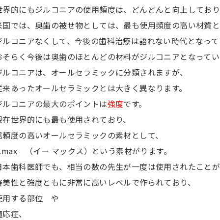
世界的にもジルコニアの使用頻度は、どんどんと向上しており
米国では、奥歯の被せ物としては、最も使用頻度の高い材質と
ジルコニアなくして、今後の歯科治療は語れない時代となって
おそらく今後は奥歯のほとんどの材料がジルコニアとなってい
ジルコニアは、オールセラミックに分類されますが、
従来あったオールセラミックとは大きく異なります。
ジルコニアの最大のポイントは
強度
です。
現在世界的にも最も使用されており、
信頼度の高いオールセラミックの素材として、
e.max （イー マックス）という素材がります。
日本歯科医師でも、相当の数の先生が一度は使用されたことが
審美性と強度ともに非常に高いレベルで作られており、
使用する部位 や
適応症、