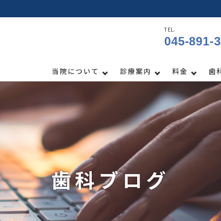
TEL.
045-891-
当院について
診療案内
料金
歯
歯科ブログ