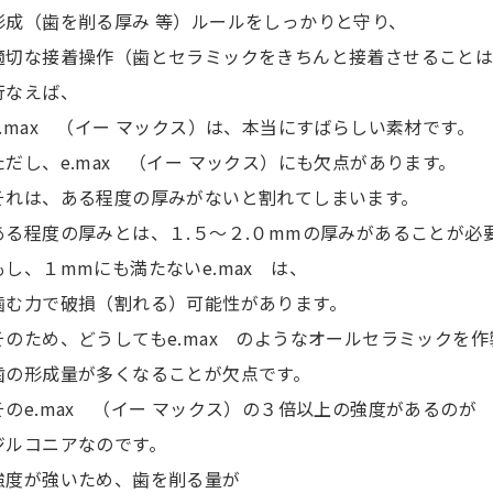
形成（歯を削る厚み 等）ルールをしっかりと守り、
適切な接着操作（歯とセラミックをきちんと接着させること
行なえば、
e.max （イー マックス）は、本当にすばらしい素材です。
ただし、e.max （イー マックス）にも欠点があります。
それは、ある程度の厚みがないと割れてしまいます。
ある程度の厚みとは、１.５〜２.０mmの厚みがあることが必
もし、１mmにも満たないe.max は、
噛む力で破損（割れる）可能性があります。
そのため、どうしてもe.max のようなオールセラミックを
歯の形成量が多くなることが欠点です。
そのe.max （イー マックス）の３倍以上の強度があるのが
ジルコニアなのです。
強度が強いため、歯を削る量が