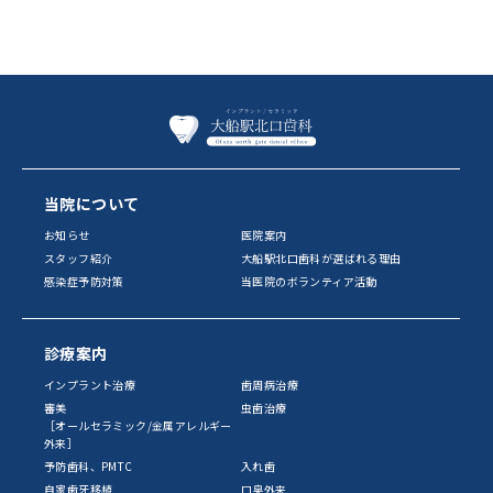
当院について
お知らせ
医院案内
スタッフ紹介
大船駅北口歯科が選ばれる理由
感染症予防対策
当医院のボランティア活動
診療案内
インプラント治療
歯周病治療
審美
虫歯治療
［オールセラミック/金属アレルギー
外来］
予防歯科、PMTC
入れ歯
自家歯牙移植
口臭外来