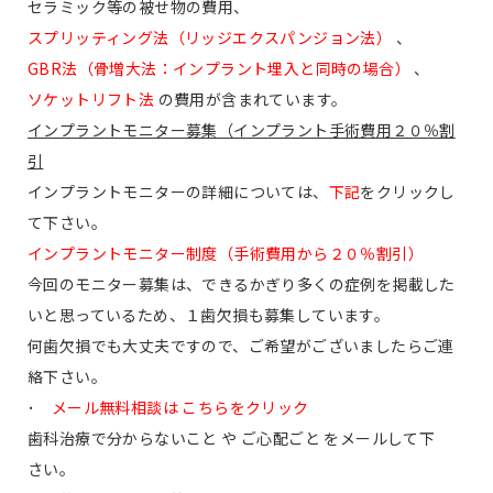
セラミック等の被せ物の費用、
スプリッティング法（リッジエクスパンジョン法）
、
GBR法（骨増大法：インプラント埋入と同時の場合）
、
ソケットリフト法
の費用が含まれています。
インプラントモニター募集（インプラント手術費用２０％割
引
インプラントモニターの詳細については、
下記
をクリックし
て下さい。
インプラントモニター制度（手術費用から２０％割引）
今回のモニター募集は、できるかぎり多くの症例を掲載した
いと思っているため、１歯欠損も募集しています。
何歯欠損でも大丈夫ですので、ご希望がございましたらご連
絡下さい。
･
メール無料相談は こちらをクリック
歯科治療で分からないこと や ご心配ごと をメールして下
さい。