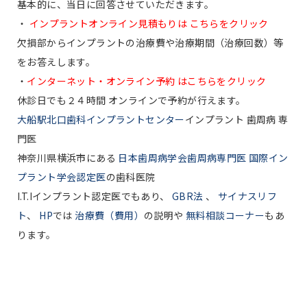
基本的に、当日に回答させていただきます。
・
インプラントオンライン見積もりは こちらをクリック
欠損部からインプラントの治療費や治療期間（治療回数）等
をお答えします。
・
インターネット・オンライン予約 はこちらをクリック
休診日でも２４時間 オンラインで予約が行えます。
大船駅北口歯科インプラントセンター
インプラント 歯周病 専
門医
神奈川県横浜市にある
日本歯周病学会歯周病専門医 国際イン
プラント学会認定医
の歯科医院
I.T.Iインプラント認定医でもあり、
GBR法
、
サイナスリフ
ト
、
HP
では
治療費（費用）
の説明や
無料相談コーナー
もあ
ります。