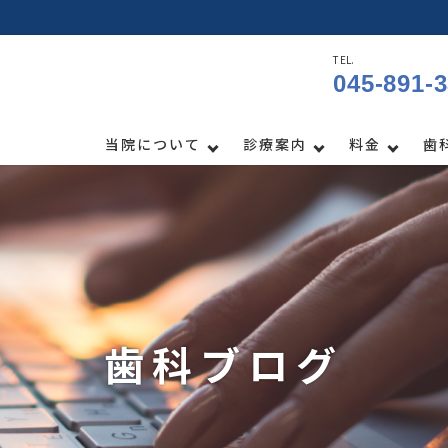
TEL.
045-891-
当院について
診療案内
料金
歯
歯科ブログ