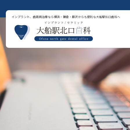
インプラント、歯周病治療なら横浜・鎌倉・藤沢からも便利な大船駅北口歯科へ