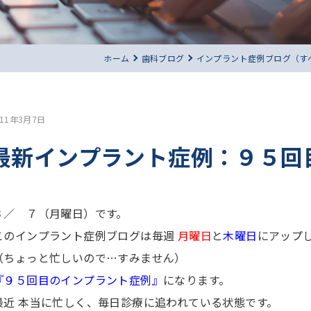
ホーム
歯科ブログ
インプラント症例ブログ（す
011年3月7日
最新インプラント症例：９５回
３／ ７（月曜日）です。
このインプラント症例ブログは毎週
月曜日
と
木曜日
にアップ
（ちょっと忙しいので…すみません）
『９５回目のインプラント症例』
になります。
最近 本当に忙しく、毎日診療に追われている状態です。