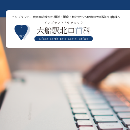
インプラント、歯周病治療なら横浜・鎌倉・藤沢からも便利な大船駅北口歯科へ