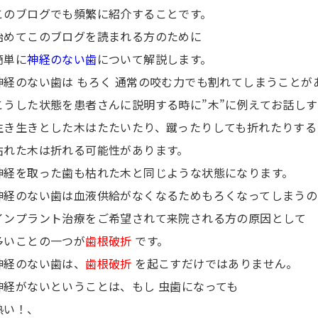
このブログでも頻繁に紹介することです。
始めてこのブログを読まれる方のために
簡単に
神経のない歯
について解説します。
神経のない歯は もろく 通常の咬む力でも割れてしまうことが
こうした状態を患者さんに説明する時に”木”に例えてお話し
生き生きとした木はたたいたり、蹴ったりしても折れたりする
枯れた木は折れる可能性があります。
神経を取った歯も枯れた木と同じような状態になります。
神経のない歯は血液供給がなくなるためもろくなってしまうの
インプラント治療をご希望されて来院される方の原因として
多いことの一つが
歯根破折
です。
神経のない歯は、
歯根破折
を起こすだけではありません。
神経がないということは、もし 虫歯になっても
熱い！、