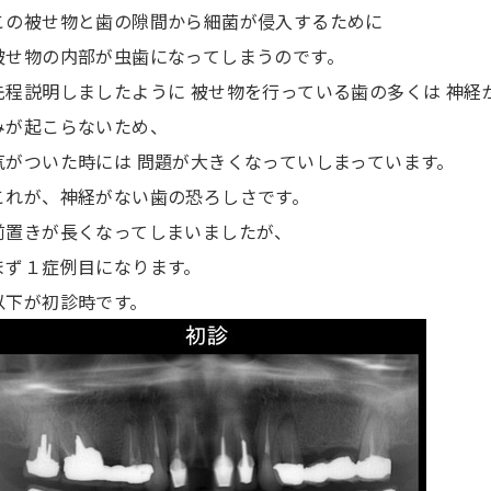
この被せ物と歯の隙間から細菌が侵入するために
被せ物の内部が虫歯になってしまうのです。
先程説明しましたように 被せ物を行っている歯の多くは 神
みが起こらないため、
気がついた時には 問題が大きくなっていしまっています。
これが、神経がない歯の恐ろしさです。
前置きが長くなってしまいましたが、
まず１症例目になります。
以下が初診時です。