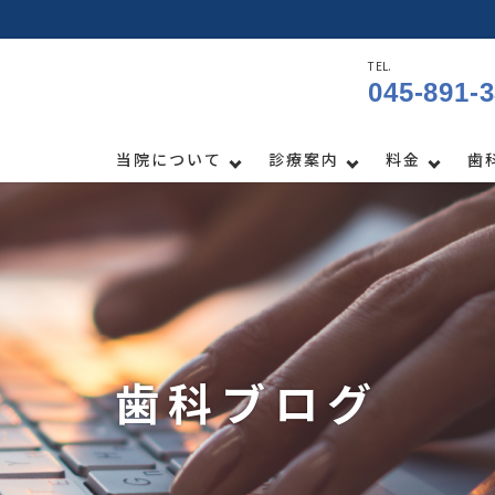
TEL.
045-891-
当院について
診療案内
料金
歯
歯科ブログ