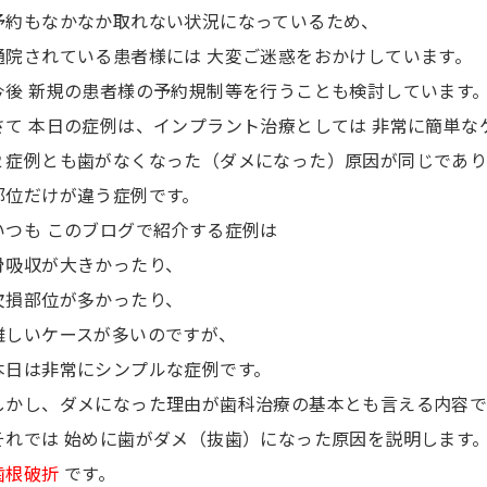
予約もなかなか取れない状況になっているため、
通院されている患者様には 大変ご迷惑をおかけしています。
今後 新規の患者様の予約規制等を行うことも検討しています
さて 本日の症例は、インプラント治療としては 非常に簡単
２症例とも歯がなくなった（ダメになった）原因が同じであり
部位だけが違う症例です。
いつも このブログで紹介する症例は
骨吸収が大きかったり、
欠損部位が多かったり、
難しいケースが多いのですが、
本日は非常にシンプルな症例です。
しかし、ダメになった理由が歯科治療の基本とも言える内容で
それでは 始めに歯がダメ（抜歯）になった原因を説明します
歯根破折
です。